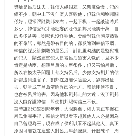
樊噲是呂后妹夫，韓信人緣很差，又態度傲慢，犯的
錯不少，朝中上下沒什麼人喜歡他，但韓信和劉邦關
係好，經常跟隨劉邦左右，一起下棋，一起談論將兵
多少，韓信受寵才能狂妄的貶低劉邦只能將十萬，自
己多多益善，劉邦也沒怪罪他。樊噲對韓信態度恭敬
的不像話，顯然是帶有目的的，卻反遭到韓信不屑。
韓信的謀反計劃殺的是呂后，計劃里勾結的是監獄裡
的犯人，顯然這些犯人是被呂后迫害入獄的，且不少
肯定是功臣。想殺呂后的功臣很多，但又害怕呂后，
所以在換太子問題上都支持呂后。少數支持劉邦的估
計都遭到迫害了。劉邦在還能保這些人，劉邦出征
去，朝堂成了呂后清除異己的地方。韓信即使不反，
也會被呂后迫害。因為他和劉邦走的太近，沒了劉邦
沒人能保護韓信，即使劉邦賜韓信三不殺。
當時誰都知道劉邦年老，大限將至，權力真正掌握在
呂氏集團手裡，韓信之所以看不起其他人未必是因為
自己曾經為王，現在成了侯所以看不起其他人。真正
原因可能就在這些人對呂后卑顏屈膝。什麼陳平，周