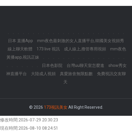
.
.
.
.
.
.
.
.
.
.
.
.
.
.
.
.
.
.
.
.
.
.
.
.
日本 直播App
mm夜色最刺激的女人直播平台,韓國美女視頻秀
線上聊天軟體
173 live 視訊
成人線上,擼管專用視頻
mm夜色
黃播app,視訊正妹
.
.
.
.
.
.
.
.
.
.
.
.
.
.
.
.
.
.
.
.
.
.
.
.
日本色影院
台灣uu聊天室怎麼進
show秀女
神直播平台
大陸成人視頻
真愛旅舍無限點數
免費視訊交友聊
天
© 2026
173視訊美女
All Right Reserved.
修改時間:2026-07-29 20:30:23
現在時間:2026-08-10 08:24:51