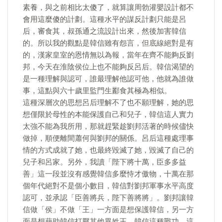
素養，與之前相比太傻了，就算讓周勃灌嬰設計都不
會用這麼傻的計劃。這種水平的謀反計劃只能是呂
后，審食其，叔孫通之流設計出來，然後加害韓信
的。所以我的觀點是韓信雖有怨言，但底線絕對是有
的，漢家皇室的恩情無以為報，當年在齊不能夠反劉
邦，今天在淮陰侯位上也不能夠反呂后。韓信渴望的
是一種理解與認可，誰最理解他認可他，他就為誰做
事，這點與六十歲里監門生酈食其極為相似。
這種深層次的思想呂后理解不了也不願理解，她的思
想僅限於母性的本能保護自己和兒子，韓信這人實力
太強不能為我所用，那就趕緊趁劉邦活著的時候儘快
做掉，順便離間蕭何與劉邦的關係。呂后這種處理事
情的方式成就了她，也最終毀滅了她，毀滅了自己的
兒子和呂家。另外，我讀「陛下將十萬，臣多多益
善」這一段並沒有感覺韓信多麼恃才傲物，十萬在那
個年代絕對不是個小數目，韓信對劉邦軍事水平高度
認可，並承認「臣善將兵，陛下善將將」。劉邦讓韓
信做「侯」不做「王」一方面是想保護韓信，另一方
面是想藉助韓信打壓其他異姓王。韓信這種戰功，這