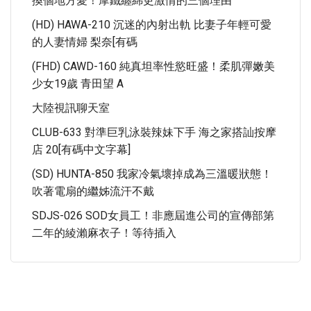
換個地方愛！摩鐵纏綿更激情的三個理由
(HD) HAWA-210 沉迷的內射出軌 比妻子年輕可愛
的人妻情婦 梨奈[有碼
(FHD) CAWD-160 純真坦率性慾旺盛！柔肌彈嫩美
少女19歲 青田望 A
大陸視訊聊天室
CLUB-633 對準巨乳泳裝辣妹下手 海之家搭訕按摩
店 20[有碼中文字幕]
(SD) HUNTA-850 我家冷氣壞掉成為三溫暖狀態！
吹著電扇的繼姊流汗不戴
SDJS-026 SOD女員工！非應屆進公司的宣傳部第
二年的綾瀨麻衣子！等待插入