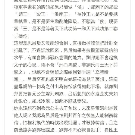
種軍事素養的將領如果只能做「侯」，那剩下的那些
「趙王」「梁王」「淮南王」「長沙王」是不是要掂
量掂量，是不是要主動削地降級。不願當「侯」硬要
當「王」是不是等著天下武功第一和天下武功第二聯
手揍你。
這層意思呂后又沒能領會到，直接做掉韓信把計劃全
打亂了。不過話說回來，呂后如果有拉攏駕馭韓信的
水平，有領會劉邦戰略意圖的能力。劉邦絕不會起換
太子的心思，絕不會「邢白馬盟，非劉氏而王天下共
擊之」，也絕不會彌留之際給周勃手諭「立斬噲
頭」。呂后至死也想不明白她這樣為兒子著想，這樣
盡母親的一切為之付出為何卻落得如此下場。就像劉
邦要把魯元公主嫁到匈奴，呂后想到的永遠是丈夫如
此狠心，如此冷漠，如此不顧及妻兒。
​她永遠想不到魯元公主去了匈奴，未來皇帝還能是其
他人嗎？我認為呂后是怕劉邦百年之後無人能制衡韓
信，怕權利換代的時候出現紕漏，才殺掉韓信，且之
前應該與劉邦密謀過，劉邦不忍心親自動手。異性王