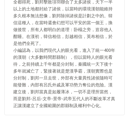
全都得死，劉邦擊敗項羽聯合了太多諸侯，天下一半
以上的土地都封給了諸侯，以當時的環境漢朝能維持
多久根本無法想像，劉邦除掉諸侯是計劃之中的。韓
信這種人，在當時還會幻想可以平安的當一個王，換
做後世，所有人都明白的道理：卧榻之旁，豈容他人
酣睡。在漢初，韓信相信，彭越相信，英布相信，於
是他們全死了。
小編認為，以我們現代人的眼光看，進入了統一400年
的漢朝（大多數時間郡縣制），但以當時人的眼光看
待，之前持續上千年都是分封制，秦國統一天下後十
多年就滅亡了，緊接著就是楚漢爭霸，漢朝實際也是
分封制，劉邦一旦去世，外部有大量異性諸侯隨時可
能發難，內部有呂氏外戚及軍功勢力奪位的危險。漢
建立後，劉邦當真是如履薄冰，一切不是理所當然，
而是劉邦-呂后-文帝-景帝-武帝五代人的不斷改革才真
正讓漢建立了全國範圍的郡縣制及權利中心化。