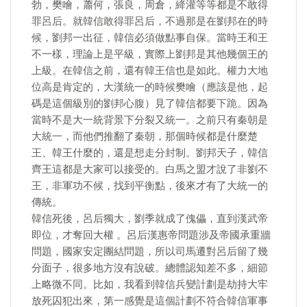
勃，樊噲，蕭何，張良，周倉，絳灌等等都是不敢得
罪呂后。就韓信敢得罪呂后，不過那是在劉邦在的時
候，劉邦一出征，韓信必須做點事自保。當時王和王
不一樣，理論上是平級，實際上劉邦是其他幾個王的
上級。在韓信之前，還有韓王信也是如此。權力大地
位高是肯定的，大漢統一的時候樊噲（應該是他，起
碼是這個級別的劉邦心腹）見了韓信都要下跪。因為
當時不是大一統背景下分裂又統一。之前只有秦朝是
大統一，而他們推翻了秦朝，那個時候都是什麼楚
王、韓王什麼的，還是想走分封制。劉邦天子，韓信
齊王這都是大家可以接受的。白馬之盟才說了非劉不
王，非軍功不候，找到平衡點，後來才有了大統一的
傳統。
韓信死後，呂后獨大，劉季就成了傀儡，直到漢武帝
即位，才奪回大權 。呂后漢惠帝問題涉及帝國承重牆
問題，國家安定團結問題，所以司馬遷對呂后留了幾
分面子，很多地方沒有說破。總體認知差不多，細節
上略微不同。比如，我看到韓信兵變計劃是劫持大牢
放死囚犯出來，第一感覺是這個計劃不符合韓信軍事