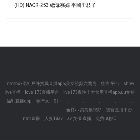
(HD) NACR-253 繼母寡婦 平岡里枝子
.
.
.
.
.
.
.
.
.
.
.
.
.
.
.
.
.
.
.
.
.
.
.
.
mmbox彩虹戶外實戰直播app,美女視頻六間房
後宮 平台
show
live直播
love 173直播平台
live173夜晚十大禁用直播app,uu女神
福利直播app
台灣uu一對一
.
.
.
.
.
.
.
.
.
.
.
.
.
.
.
.
.
.
.
.
.
.
.
.
全裸av寫真集視頻
後宮直播平台
mm直播
人妻18av
av 女優 直播
免費ut聊天