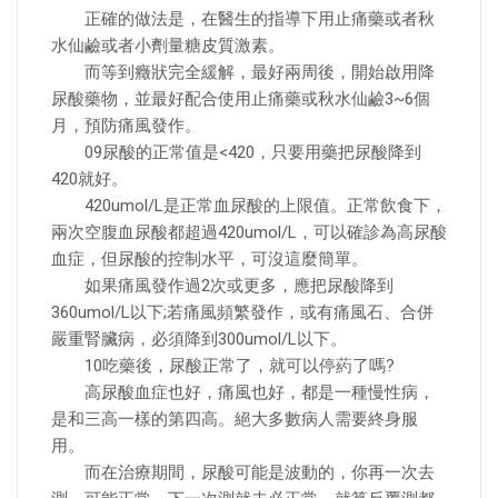
正確的做法是，在醫生的指導下用止痛藥或者秋
水仙鹼或者小劑量糖皮質激素。
而等到癥狀完全緩解，最好兩周後，開始啟用降
尿酸藥物，並最好配合使用止痛藥或秋水仙鹼3~6個
月，預防痛風發作。
09尿酸的正常值是<420，只要用藥把尿酸降到
420就好。
420umol/L是正常血尿酸的上限值。正常飲食下，
兩次空腹血尿酸都超過420umol/L，可以確診為高尿酸
血症，但尿酸的控制水平，可沒這麼簡單。
如果痛風發作過2次或更多，應把尿酸降到
360umol/L以下;若痛風頻繁發作，或有痛風石、合併
嚴重腎臟病，必須降到300umol/L以下。
10吃藥後，尿酸正常了，就可以停葯了嗎?
高尿酸血症也好，痛風也好，都是一種慢性病，
是和三高一樣的第四高。絕大多數病人需要終身服
用。
而在治療期間，尿酸可能是波動的，你再一次去