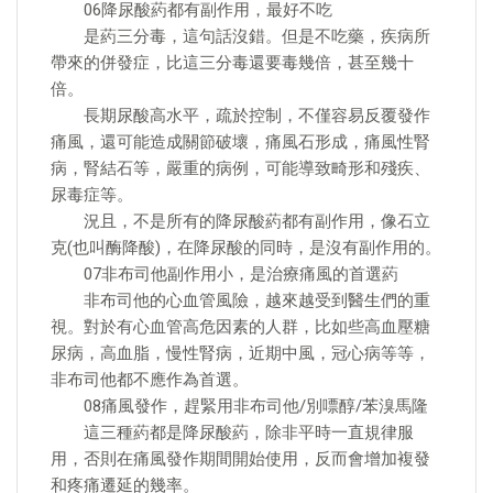
06降尿酸葯都有副作用，最好不吃
是葯三分毒，這句話沒錯。但是不吃藥，疾病所
帶來的併發症，比這三分毒還要毒幾倍，甚至幾十
倍。
長期尿酸高水平，疏於控制，不僅容易反覆發作
痛風，還可能造成關節破壞，痛風石形成，痛風性腎
病，腎結石等，嚴重的病例，可能導致畸形和殘疾、
尿毒症等。
況且，不是所有的降尿酸葯都有副作用，像石立
克(也叫酶降酸)，在降尿酸的同時，是沒有副作用的。
07非布司他副作用小，是治療痛風的首選葯
非布司他的心血管風險，越來越受到醫生們的重
視。對於有心血管高危因素的人群，比如些高血壓糖
尿病，高血脂，慢性腎病，近期中風，冠心病等等，
非布司他都不應作為首選。
08痛風發作，趕緊用非布司他/別嘌醇/苯溴馬隆
這三種葯都是降尿酸葯，除非平時一直規律服
用，否則在痛風發作期間開始使用，反而會增加複發
和疼痛遷延的幾率。