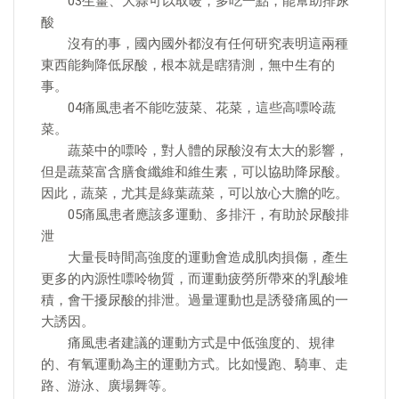
03生薑、大蒜可以取暖，多吃一點，能幫助排尿
酸
沒有的事，國內國外都沒有任何研究表明這兩種
東西能夠降低尿酸，根本就是瞎猜測，無中生有的
事。
04痛風患者不能吃菠菜、花菜，這些高嘌呤蔬
菜。
蔬菜中的嘌呤，對人體的尿酸沒有太大的影響，
但是蔬菜富含膳食纖維和維生素，可以協助降尿酸。
因此，蔬菜，尤其是綠葉蔬菜，可以放心大膽的吃。
05痛風患者應該多運動、多排汗，有助於尿酸排
泄
大量長時間高強度的運動會造成肌肉損傷，產生
更多的內源性嘌呤物質，而運動疲勞所帶來的乳酸堆
積，會干擾尿酸的排泄。過量運動也是誘發痛風的一
大誘因。
痛風患者建議的運動方式是中低強度的、規律
的、有氧運動為主的運動方式。比如慢跑、騎車、走
路、游泳、廣場舞等。