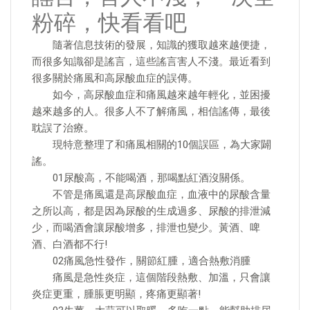
粉碎，快看看吧
隨著信息技術的發展，知識的獲取越來越便捷，
而很多知識卻是謠言，這些謠言害人不淺。最近看到
很多關於痛風和高尿酸血症的誤傳。
如今，高尿酸血症和痛風越來越年輕化，並困擾
越來越多的人。很多人不了解痛風，相信謠傳，最後
耽誤了治療。
現特意整理了和痛風相關的10個誤區，為大家闢
謠。
01尿酸高，不能喝酒，那喝點紅酒沒關係。
不管是痛風還是高尿酸血症，血液中的尿酸含量
之所以高，都是因為尿酸的生成過多、尿酸的排泄減
少，而喝酒會讓尿酸增多，排泄也變少。黃酒、啤
酒、白酒都不行!
02痛風急性發作，關節紅腫，適合熱敷消腫
痛風是急性炎症，這個階段熱敷、加溫，只會讓
炎症更重，腫脹更明顯，疼痛更顯著!