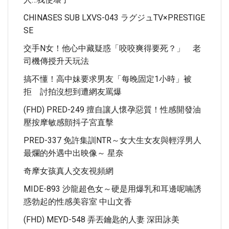
CHINASES SUB LXVS-043 ラグジュTV×PRESTIGE
SE
交手N女！他心中藏疑惑「咬咬爽得要死？」 老
司機傳授升天玩法
搞不懂！高中妹要求男友「每晚固定1小時」被
拒 討拍沒想到遭網友罵爆
(FHD) PRED-249 擅自讓人懷孕惡質！性感開發油
壓按摩敏感顫抖子宮直擊
PRED-337 免許集訓NTR～女大生女友與輕浮男人
最爛的外遇中出映像～ 星奈
奇摩女孩真人交友視頻網
MIDE-893 沙龍超色女～硬是用爆乳和耳邊呢喃誘
惑勃起的性感美容室 中山文香
(FHD) MEYD-548 弄丟鑰匙的人妻 深田詠美