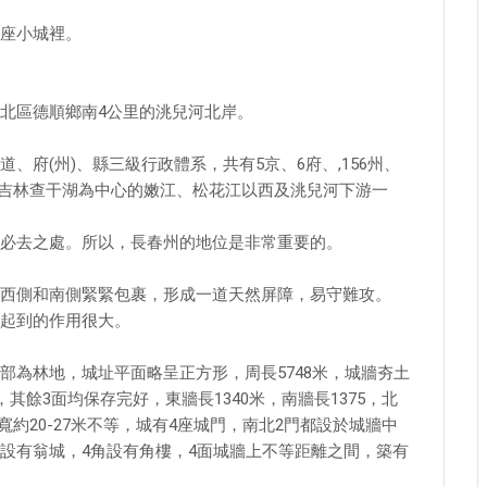
座小城裡。
北區德順鄉南4公里的洮兒河北岸。
府(州)、縣三級行政體系，共有5京、6府、,156州、
以吉林查干湖為中心的嫩江、松花江以西及洮兒河下游一
必去之處。所以，長春州的地位是非常重要的。
西側和南側緊緊包裹，形成一道天然屏障，易守難攻。
起到的作用很大。
部為林地，城址平面略呈正方形，周長5748米，城牆夯土
其餘3面均保存完好，東牆長1340米，南牆長1375，北
基底寬約20-27米不等，城有4座城門，南北2門都設於城牆中
設有翁城，4角設有角樓，4面城牆上不等距離之間，築有