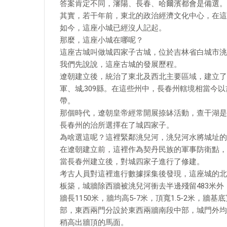
答案肯定不同，瀋陽、長春、哈爾濱都會是備選。
其實，若干年前，東北的政治經濟文化中心，在這
如今，這座小城已經沒人記起。
那麼，這座小城在哪呢？
這座古城叫做城四家子古城，位於吉林省白城市洮
我們先說說，這座古城的發展歷程。
遼朝建立後，統治了東北及西北主要區域，建立了道、
軍、城,309縣。在這些州中，長春州轄境相當今
帶。
那個時代，遼朝皇帝經常開展捺缽活動，查干湖是
長春州的治所選擇在了城四家子。
為啥選這呢？這裡緊鄰洮兒河，洮兒河水將城址的
在遼朝建立前，這裡作為契丹民族的軍事防衛點，
當長春州建立後，對城四家子進行了修建。
考古人員對這裡進行數據採集後發現，這座城的北
板築，城牆除西牆被洮兒河衝去半邊殘留483米外，
牆長1150米，牆均高5-7米，頂寬1.5-2米，牆
部，東西兩門分設於東西兩牆南段中部，城門外均
稍高出牆頂的馬面。