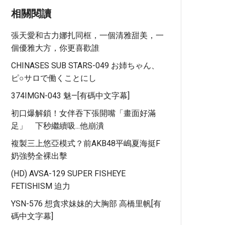
相關閱讀
張天愛和古力娜扎同框，一個清雅甜美，一
個優雅大方，你更喜歡誰
CHINASES SUB STARS-049 お姉ちゃん、
ピ○サロで働くことにし
374IMGN-043 魅—[有碼中文字幕]
初口爆解鎖！女伴吞下張開嘴「畫面好滿
足」 下秒繼續吸...他崩潰
複製三上悠亞模式？前AKB48平嶋夏海挺F
奶強勢全裸出擊
(HD) AVSA-129 SUPER FISHEYE
FETISHISM 迫力
YSN-576 想貪求妹妹的大胸部 高橋里帆[有
碼中文字幕]