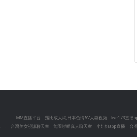
.
.
.
MM直播平台
露比成人網,日本色情AV人妻視頻
live173直播
.
.
台灣美女視訊聊天室
能看啪啪真人聊天室
小姐姐app直播
台