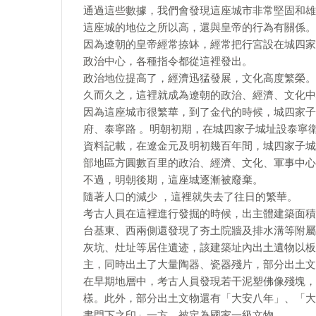
通過這些數據，我們會發現這座城市非常堅固和雄
這座城的地位之所以高，還與皇帝的行為有關係。
因為遼朝的皇帝經常捺缽，經常把行宮設在城四家
政治中心，各種指令都從這裡發出。
政治地位提高了，經濟迅猛發展，文化高度繁榮。
久而久之，這裡就成為遼朝的政治、經濟、文化中
因為這座城市很繁華，到了金代的時候，城四家子
府、泰寧路 。明朝初期，在城四家子城址設泰寧
資料記載，在遼金元及明初幾百年間，城四家子城
部地區方圓數百里的政治、經濟、文化、軍事中心
不過，明朝後期，這座城逐漸被廢棄。
隨著人口的減少 ，這裡就失去了往日的繁華。
考古人員在這裡進行發掘的時候，出主體建築面積
台基東、西兩側還發現了夯土院牆及排水溝等附屬
灰坑、灶址等居住遺迹，該建築址內出土遺物以板
主，同時出土了大量陶器、瓷器殘片，部分出土文
在早期地層中，考古人員發現若干泥塑佛像殘塊，
樣。此外，部分出土文物還有「大安八年」、「大
書門下之印」一方，被定為國家一級文物。