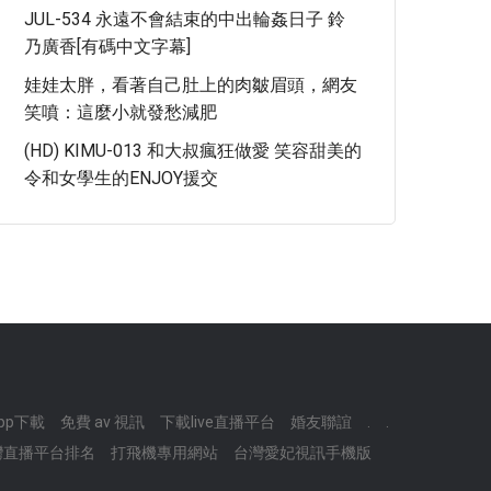
JUL-534 永遠不會結束的中出輪姦日子 鈴
乃廣香[有碼中文字幕]
娃娃太胖，看著自己肚上的肉皺眉頭，網友
笑噴：這麼小就發愁減肥
(HD) KIMU-013 和大叔瘋狂做愛 笑容甜美的
令和女學生的ENJOY援交
app下載
免費 av 視訊
下載live直播平台
婚友聯誼
.
.
灣直播平台排名
打飛機專用網站
台灣愛妃視訊手機版