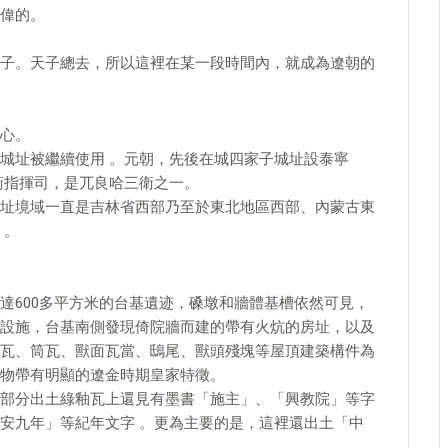
偉的。
子。天子總去，所以這裡在某一段時間內，就成為遼朝的
心。
城址被繼續使用 。元朝，先後在城四家子城址設泰寧
衛指揮司，是兀良哈三衛之一。
址境域一直是吉林省西部乃至於東北地區西部、內蒙古東
 。
達600多平方米的台基遺迹，磉墩和牆體基槽依然可見，
設施，台基南側發現倚院牆而建的帶有火炕的房址，以及
瓦、筒瓦、獸面瓦當、鴟尾、獸頭殘塊等屋頂建築構件為
物帶有明顯的遼金時期皇家特徵。
部分出土綠釉瓦上還見有墨書「施主」、「興教院」等字
安九年」等紀年文字 。更為主要的是，這裡還出土「中