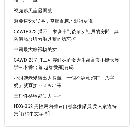
孩子記一輩子
視頻聊天室最開放
避免這5大誤區，空腹血糖才測得更准
CAWD-373 搭不上末班車到後輩女社員的房間… 無
防備私服與素顏興奮的我忘掉
中國最大膽裸模美女
CAWD-237 打工可麗餅妹的女大生超高潮不斷大痙
攣三本番出道 越智愛羅[有碼
小阿姨老愛露出大長輩！一個不經意超狂「八字
奶」就直接ㄉㄨㄞ出來...
三种性格容易失去性福！
NXG-362 男性用內褲＆自慰套推銷員 美人嚴選特
集[有碼中文字幕]