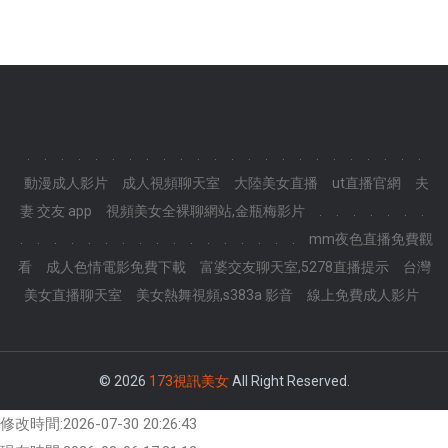
.
.
.
.
.
.
.
.
.
.
.
.
.
.
.
.
.
.
.
.
.
.
.
.
動漫成人影片
成人視頻聊天室
大陸美女直播
ut直播官網
夫
妻 交友 app
視頻美女全裸聊網站,金瓶梅影片
.
.
.
.
.
.
.
.
.
.
.
.
.
.
.
.
.
.
.
.
.
.
.
.
mm夜色直播免費觀
看
成人色情電影免費下載
富婆交友聊天室,5278直播提示
台灣
美女直播聊天室
美女熱舞視頻,s383a 影音
線上免費成人影片
© 2026
173視訊美女
All Right Reserved.
修改時間:2026-07-30 20:26:43