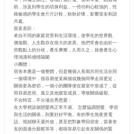
助，涉及到學生的切身利益，一些功利心較強的，性
格敏感的學生會斤斤計較，耿耿於懷，影響室友和諧
共處。
貧富差距：
來自不同的家庭背景和生活環境，使學生的世界觀、
價值觀、人生觀存在很大的差異。他們常會在由於一
些觀點上的分歧，產生摩擦，久而久之，就會產生心
理鴻溝和感情隔閡
小團體：
宿舍本應是一個整體，但是幾個人長期共同生活在同
一個環境中，很容易使某兩個或幾個同學走得更近，
關係更為密切，一個小的團隊便在寢室中形成了，從
而容易忽視、孤立其他寢室成員，導致關係破裂。
不合時宜，不分場合秀恩愛：
在大學裡談個戀愛再正常不過。 怎麼協調戀愛、學習
與生活的關係，則要好好平衡。有的學生熬夜煲電
話、視頻聊天還外放，甚至把對象帶回宿舍，當著舍
友的面過分親昵等等，都很容易引起舍友關係的緊