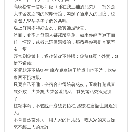
高曉松有一首歌叫做《睡在我上鋪的兄弟》，寫的是
大學舍友之間的深厚情誼，勾起了過來人的回憶，也
引發大學莘莘學子們的共鳴。
遇上好同學和好舍友，確實彌足珍貴。
然而，並不是每個人都那麼幸運。如果你經歷過下面
任一情況，或者比這個還慘的，那恭喜你喜提奇葩室
友一隻：
經常刷你飯卡，過後卻從不轉賬；你幫ta買了外賣，ta
從不還錢;
不愛乾淨不搞衛生 臟衣服臭襪子堆成山也不洗；吃完
東西不扔垃圾;
只要自己不睡，全宿舍都得陪著熬夜，看劇打遊戲喜
歡外放，大聲笑,大聲發泄情緒，愛煲電話粥沒完沒
了；
杠精本精，不管說什麼總要抬杠, 總要在言語上勝過別
人;
不拿自己當外人，用人家的日用品，吃人家的東西從
來不經主人的允許;