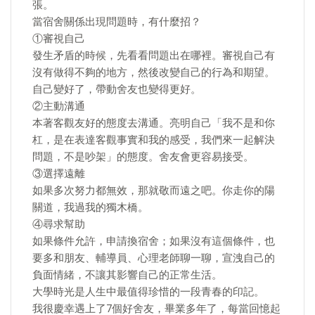
張。
當宿舍關係出現問題時，有什麼招？
①審視自己
發生矛盾的時候，先看看問題出在哪裡。審視自己有
沒有做得不夠的地方，然後改變自己的行為和期望。
自己變好了，帶動舍友也變得更好。
②主動溝通
本著客觀友好的態度去溝通。亮明自己「我不是和你
杠，是在表達客觀事實和我的感受，我們來一起解決
問題，不是吵架」的態度。舍友會更容易接受。
③選擇遠離
如果多次努力都無效，那就敬而遠之吧。你走你的陽
關道，我過我的獨木橋。
④尋求幫助
如果條件允許，申請換宿舍；如果沒有這個條件，也
要多和朋友、輔導員、心理老師聊一聊，宣洩自己的
負面情緒，不讓其影響自己的正常生活。
大學時光是人生中最值得珍惜的一段青春的印記。
我很慶幸遇上了7個好舍友，畢業多年了，每當回憶起