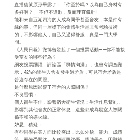
直播後就原形畢露了：「你至於嗎？以為自己身材有
多好啊？」 不但不道歉，反而理直氣壯!
能和來自五湖四海的人成為同學甚至舍友，本是件有
緣的事，但同一屋檐下的集體生活是非常考驗技術
的，不影響他人，自己又過得舒服，真是一門大學
問。
《人民日報》微博曾發起了一個投票活動——你不能接
受室友的哪些行為？
網友投票踴躍，評論區「群情洶湧」，也曾有調查顯
示，42%的學生與舍友發生過矛盾，可見宿舍矛盾是
普遍存在的問題。
是什麼原因影響了宿舍的人際關係？
不良習慣：
個人衛生不佳，影響宿舍衛生情況；生活作息紊亂，
影響到其他舍友的正常休息，這些都成為寢室人際關
係不和的導火線。
妒忌、猜疑：
有些同學在某方面比較突出，比如外貌、能力、成績
等，而備受關注。各種評獎評優、獎助學金、困難補