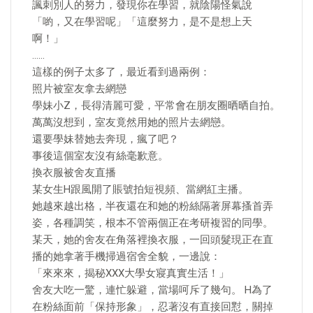
諷刺別人的努力，發現你在學習，就陰陽怪氣說
「喲，又在學習呢」「這麼努力，是不是想上天
啊！」
……
這樣的例子太多了，最近看到過兩例：
照片被室友拿去網戀
學妹小Z，長得清麗可愛，平常會在朋友圈晒晒自拍。
萬萬沒想到，室友竟然用她的照片去網戀。
還要學妹替她去奔現，瘋了吧？
事後這個室友沒有絲毫歉意。
換衣服被舍友直播
某女生H跟風開了賬號拍短視頻、當網紅主播。
她越來越出格，半夜還在和她的粉絲隔著屏幕搔首弄
姿，各種調笑，根本不管兩個正在考研複習的同學。
某天，她的舍友在角落裡換衣服，一回頭髮現正在直
播的她拿著手機掃過宿舍全貌，一邊說：
「來來來，揭秘XXX大學女寢真實生活！」
舍友大吃一驚，連忙躲避，當場呵斥了幾句。 H為了
在粉絲面前「保持形象」，忍著沒有直接回懟，關掉